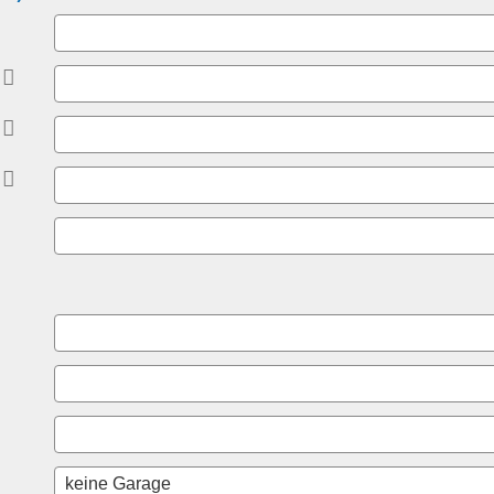


