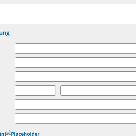
rung
in)