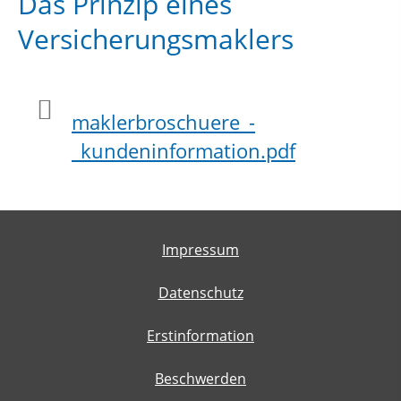
Das Prinzip eines
Versicherungsmaklers
maklerbroschuere_-
_kundeninformation.pdf
Impressum
Datenschutz
Erstinformation
Beschwerden