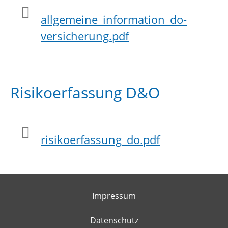
allgemeine_information_do-
versicherung.pdf
Risikoerfassung D&O
risikoerfassung_do.pdf
Impressum
Datenschutz